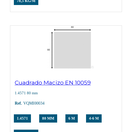
78,5 KG/M
Cuadrado Macizo EN 10059
1.4571 80 mm
Ref.
VQMI00034
1.4571
80 MM
6 M
4-6 M