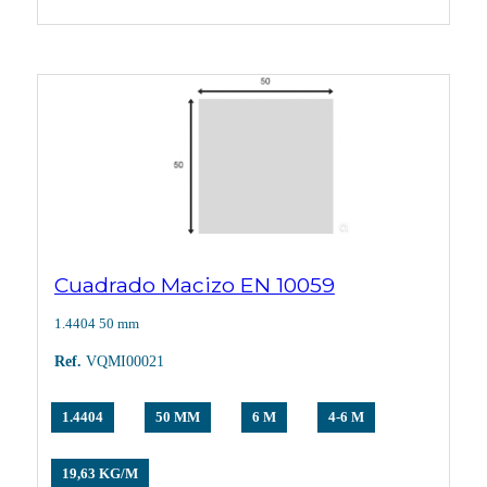
Cuadrado Macizo EN 10059
1.4404 50 mm
Ref.
VQMI00021
1.4404
50 MM
6 M
4-6 M
19,63 KG/M