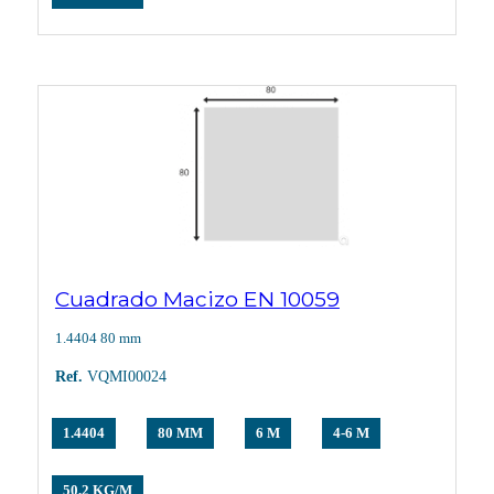
Cuadrado Macizo EN 10059
1.4404 80 mm
Ref.
VQMI00024
1.4404
80 MM
6 M
4-6 M
50,2 KG/M