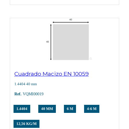
Cuadrado Macizo EN 10059
1.4404 40 mm
Ref.
VQMI00019
1.4404
40 MM
6 M
4-6 M
12,56 KG/M