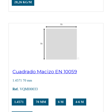
28,26 KG/M
Cuadrado Macizo EN 10059
1.4571 70 mm
Ref.
VQMI00033
1.4571
70 MM
6 M
4-6 M