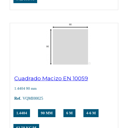
Cuadrado Macizo EN 10059
1.4404 90 mm
Ref.
VQMI00025
1.4404
90 MM
6 M
4-6 M