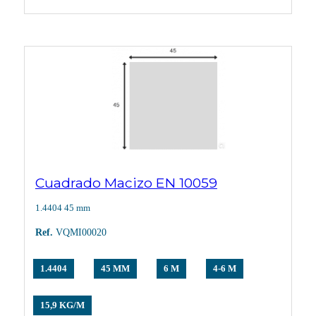
Cuadrado Macizo EN 10059
1.4404 45 mm
Ref.
VQMI00020
1.4404
45 MM
6 M
4-6 M
15,9 KG/M