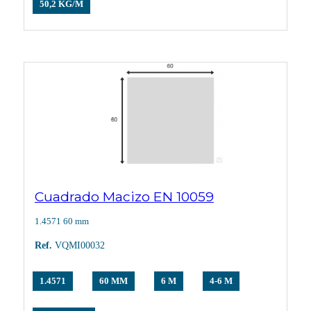
50,2 KG/M
Cuadrado Macizo EN 10059
1.4571 60 mm
Ref.
VQMI00032
1.4571
60 MM
6 M
4-6 M