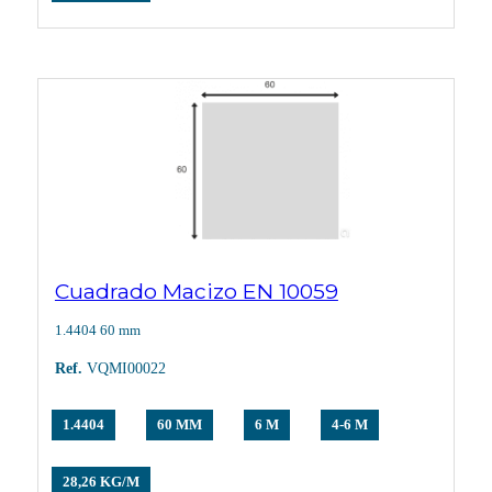
Cuadrado Macizo EN 10059
1.4404 60 mm
Ref.
VQMI00022
1.4404
60 MM
6 M
4-6 M
28,26 KG/M