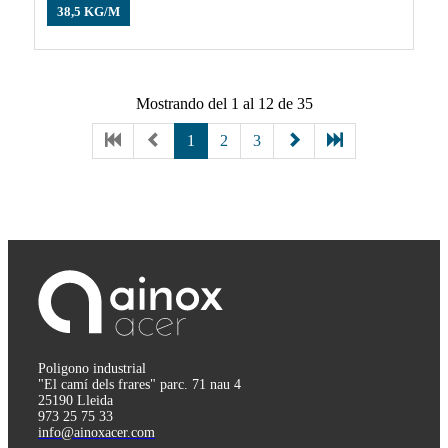
38,5 KG/M
Mostrando del 1 al 12 de 35
1
2
3
Poligono industrial
"El camí dels frares" parc. 71 nau 4
25190 Lleida
973 25 75 33
info@ainoxacer.com