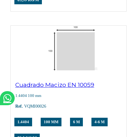
63,59 KG/M
Cuadrado Macizo EN 10059
1.4404 100 mm
Ref.
VQMI00026
1.4404
100 MM
6 M
4-6 M