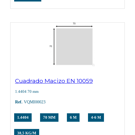
Cuadrado Macizo EN 10059
1.4404 70 mm
Ref.
VQMI00023
1.4404
70 MM
6 M
4-6 M
38,5 KG/M