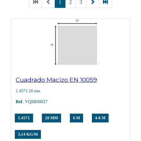
1
2
3
Cuadrado Macizo EN 10059
1.4571 20 mm
Ref.
VQMI00027
1.4571
20 MM
6 M
4-6 M
3,14 KG/M