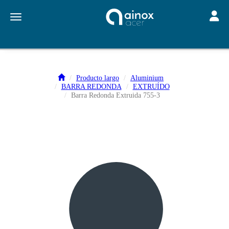
Toggle
Toggle navigation
Producto largo
Aluminium
BARRA REDONDA
EXTRUÍDO
Barra Redonda Extruida 755-3