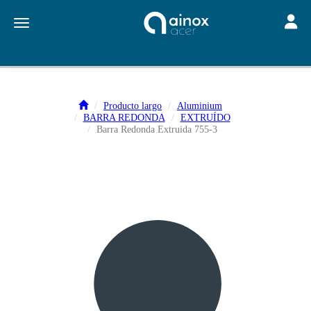
Toggle
Toggle navigation
Producto largo
Aluminium
BARRA REDONDA
EXTRUÍDO
Barra Redonda Extruida 755-3