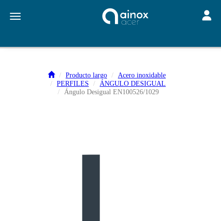
Toggle
Toggle navigation
Producto largo
Acero inoxidable
PERFILES
ÁNGULO DESIGUAL
Ángulo Desigual EN100526/1029