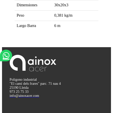
Dimensiones
30x20x3
Peso
0,381
kg/m
Largo Barra
6
m
Poligono industrial
"El camí dels frares" parc. 71 nau 4
25190 Lleida
973 25 75 33
info@ainoxacer.com