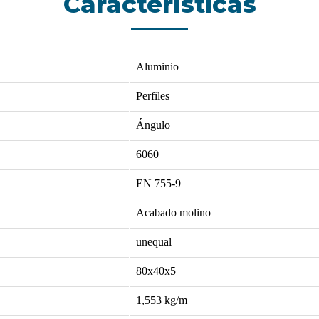
Características
Aluminio
Perfiles
Ángulo
6060
EN 755-9
Acabado molino
unequal
80x40x5
1,553
kg/m