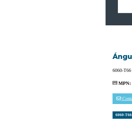
Ángul
6060-T66
MPN:
Cont
6060-T66