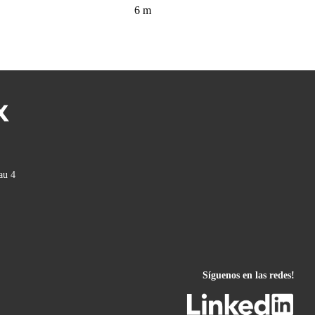
6
m
au 4
Síguenos en las redes!