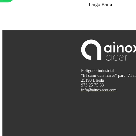
Largo Barra
Poligono industrial
"El camí dels frares" parc. 71 n
25190 Lleida
973 25 75 33
info@ainoxacer.com