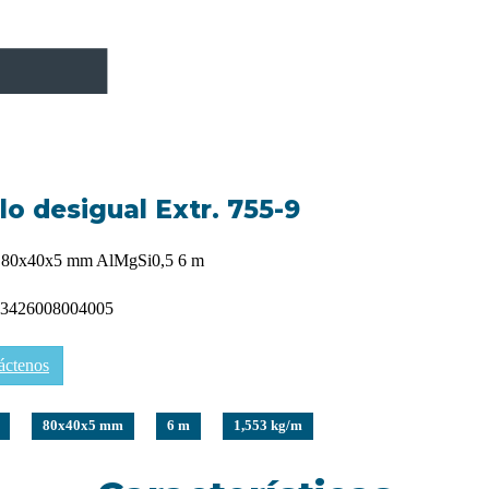
o desigual Extr. 755-9
 80x40x5 mm AlMgSi0,5 6 m
3426008004005
áctenos
80x40x5 mm
6 m
1,553 kg/m