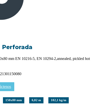
a Perforada
0x80 mm EN 10216-5, EN 10294-2,annealed, pickled hot
21301150080
áctenos
150x80 mm
6,02 m
102,1 kg/m