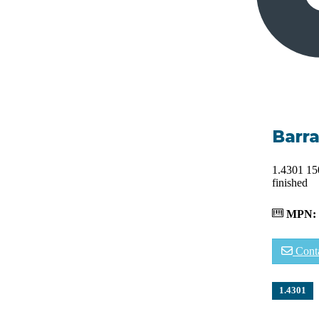
Barr
1.4301 15
finished
MPN:
Cont
1.4301