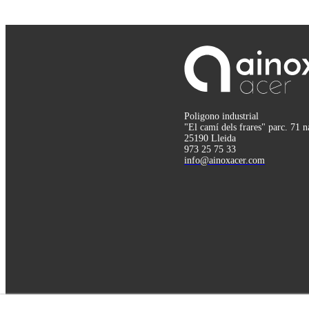
Poligono industrial
"El camí dels frares" parc. 71 n
25190 Lleida
973 25 75 33
info@ainoxacer.com