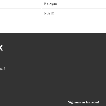
9,8
kg/m
6,02
m
au 4
Síguenos en las redes!