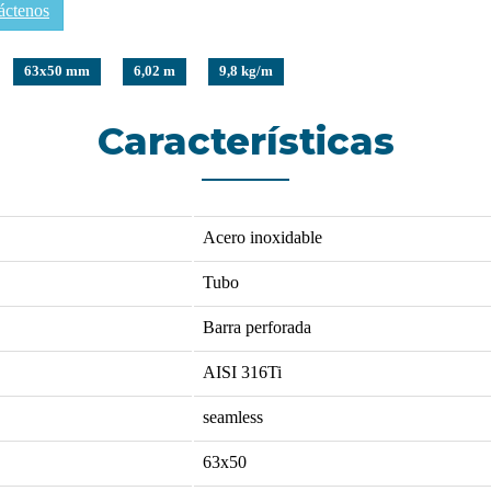
áctenos
63x50 mm
6,02 m
9,8 kg/m
Características
Acero inoxidable
Tubo
Barra perforada
AISI 316Ti
seamless
63x50