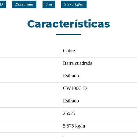
-D
25x25 mm
3 m
5,575 kg/m
Características
Cobre
Barra cuadrada
Estirado
CW106C-D
Estirado
25x25
5,575
kg/m