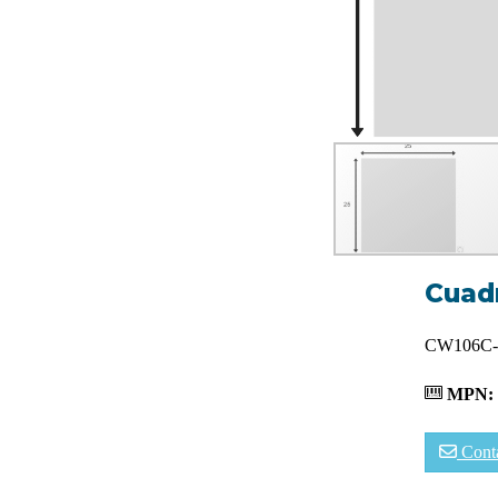
Cuad
CW106C-
MPN:
Cont