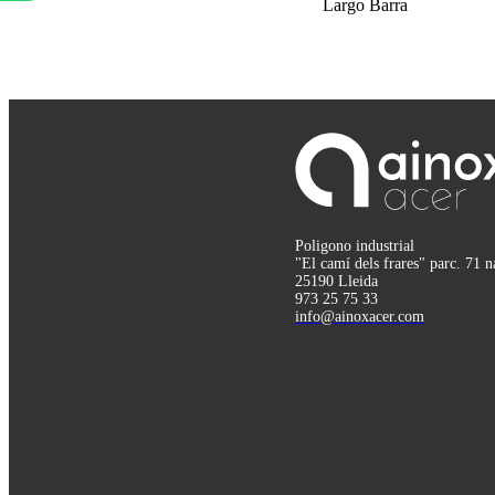
Largo Barra
Poligono industrial
"El camí dels frares" parc. 71 n
25190 Lleida
973 25 75 33
info@ainoxacer.com