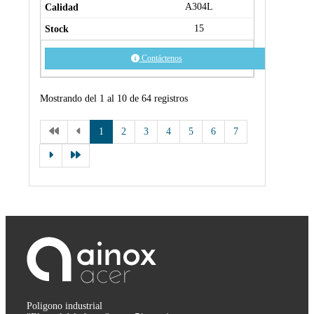
A304L
15
Contáctenos
Mostrando del 1 al 10 de 64 registros
1
2
3
4
5
6
7
Poligono industrial