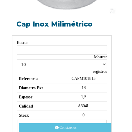
Cap Inox Milimétrico
Buscar
Mostrar
registros
CAPM101815
18
1,5
A304L
0
Contáctenos