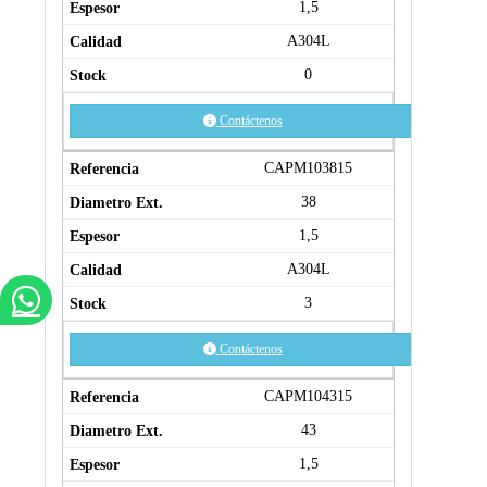
1,5
A304L
0
Contáctenos
CAPM103815
38
1,5
A304L
3
Contáctenos
CAPM104315
43
1,5