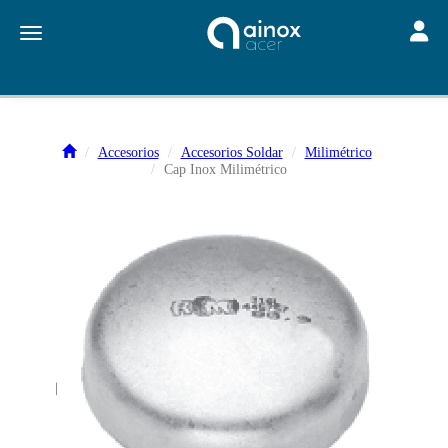
Toggle
Toggle navigation
Accesorios
Accesorios Soldar
Milimétrico
Cap Inox Milimétrico