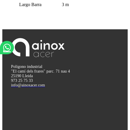
Largo Barra
3
m
Poligono industrial
"El camí dels frares" parc. 71 nau 4
25190 Lleida
973 25 75 33
info@ainoxacer.com