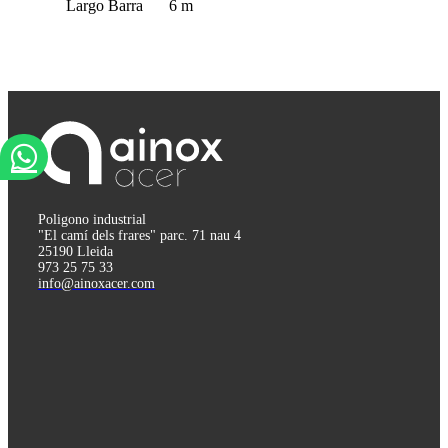
Largo Barra
6
m
Poligono industrial
"El camí dels frares" parc. 71 nau 4
25190 Lleida
973 25 75 33
info@ainoxacer.com